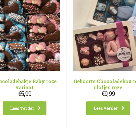
ocoladebakje Baby roze
Geboorte Chocoladebox 
variant
slofjes roze
€
5,99
€
9,99
Lees verder
Lees verder