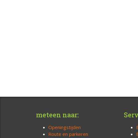
meteen naar:
Serv
Openingstijden
Route en parkeren