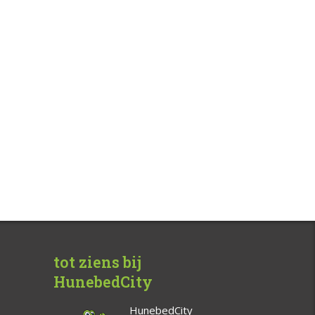
tot ziens bij
HunebedCity
HunebedCity