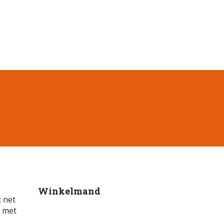
Winkelmand
t net
g met