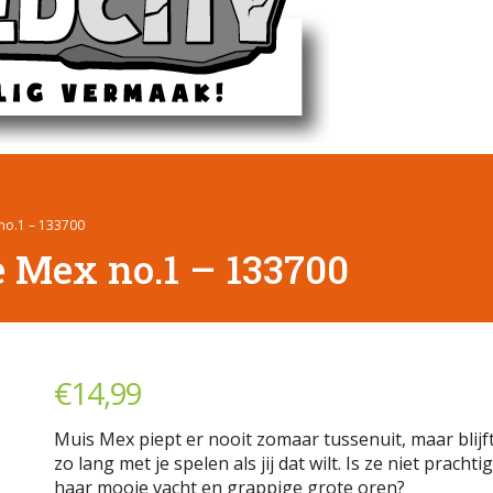
o.1 – 133700
 Mex no.1 – 133700
€
14,99
Muis Mex piept er nooit zomaar tussenuit, maar blijf
zo lang met je spelen als jij dat wilt. Is ze niet prachti
haar mooie vacht en grappige grote oren?