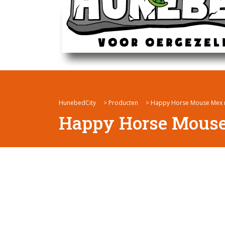
HunebedCity
>
Producten
>
Happy Horse Mouse Mex n
Happy Horse Mouse