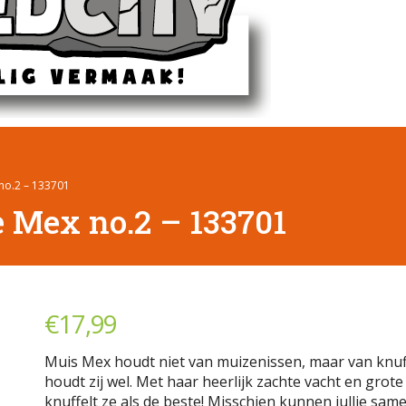
o.2 – 133701
 Mex no.2 – 133701
€
17,99
Muis Mex houdt niet van muizenissen, maar van knuf
houdt zij wel. Met haar heerlijk zachte vacht en grot
knuffelt ze als de beste! Misschien kunnen jullie sam