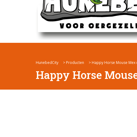
HunebedCity
>
Producten
>
Happy Horse Mouse Mex n
Happy Horse Mouse