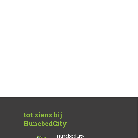
tot ziens bij
HunebedCity
HunebedCity