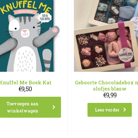
Knuffel Me Boek Kat
Geboorte Chocoladebox 
€
9,50
slofjes blauw
€
9,99
Toevoegen aan
Lees verder
winkelwagen