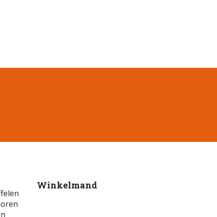
Winkelmand
felen
e oren
en