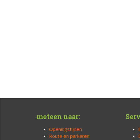
meteen naar:
Serv
Openingstijden
Route en parkeren