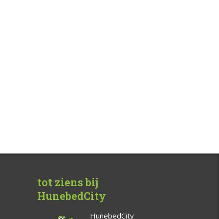
tot ziens bij
HunebedCity
HunebedCity