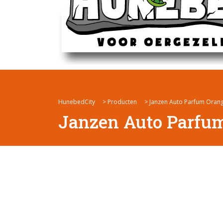
HunebedCity
>
Producten
>
Janzen Auto Parfum Oran
Janzen Auto Parfu