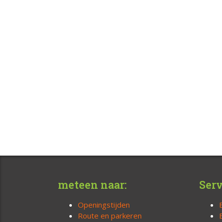
meteen naar:
Serv
Openingstijden
Route en parkeren