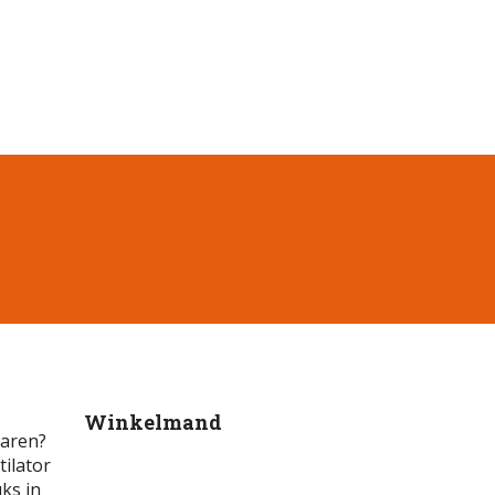
Winkelmand
varen?
tilator
uks in