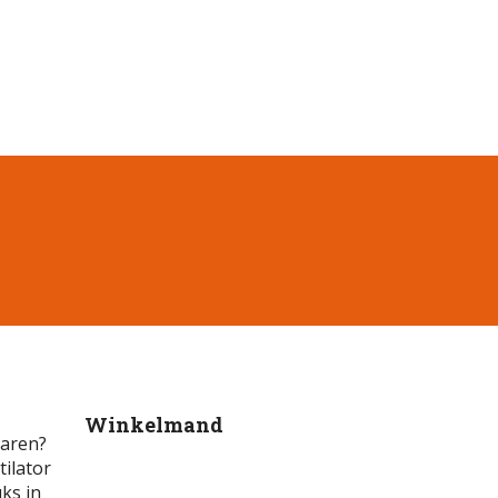
Winkelmand
varen?
tilator
uks in