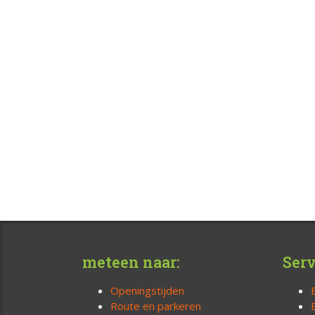
meteen naar:
Serv
Openingstijden
Route en parkeren