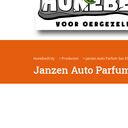
HunebedCity
>
Producten
>
Janzen Auto Parfum Sun 8
Janzen Auto Parfum