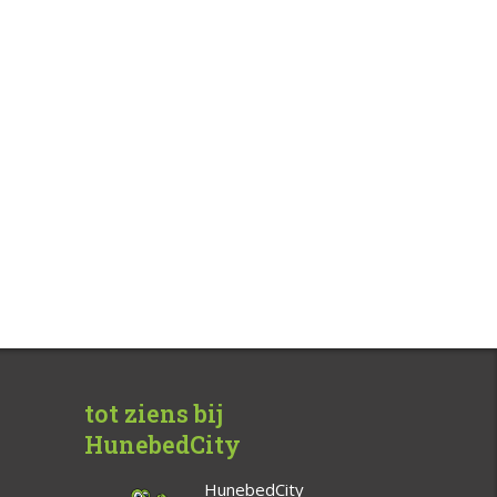
tot ziens bij
HunebedCity
HunebedCity