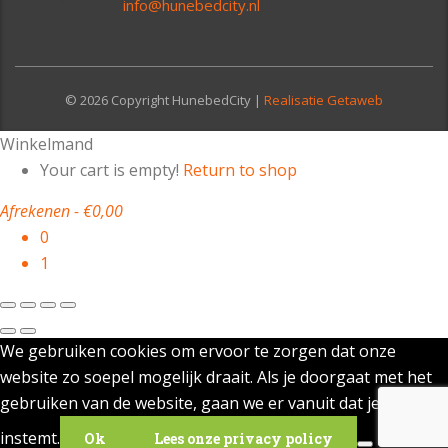
info@hunebedcity.nl
© 2026 Copyright HunebedCity |
Realisatie Getaweb
Winkelmand
Your cart is empty!
Return to shop
Afrekenen
-
€0,00
0
1
We gebruiken cookies om ervoor te zorgen dat onze
website zo soepel mogelijk draait. Als je doorgaat met het
gebruiken van de website, gaan we er vanuit dat je ermee
instemt.
Ok
Lees onze privacy policy