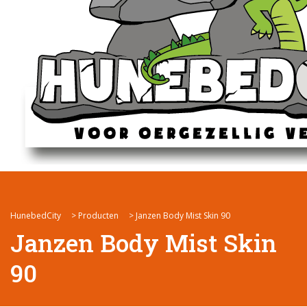
HunebedCity
>
Producten
>
Janzen Body Mist Skin 90
Janzen Body Mist Skin
90