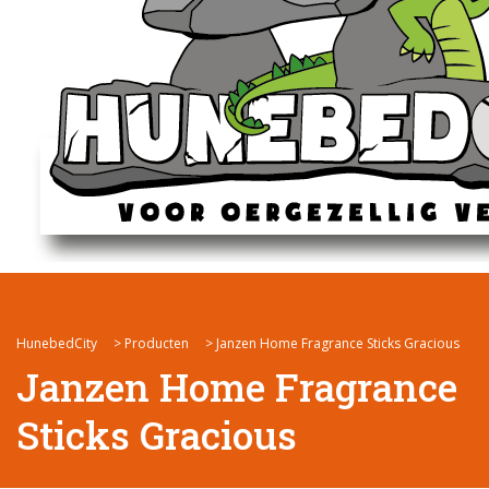
HunebedCity
>
Producten
>
Janzen Home Fragrance Sticks Gracious
Janzen Home Fragrance
Sticks Gracious