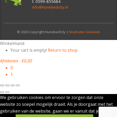
t. 0599-855684
info@hunebedcity.nl
© 2026 Copyright HunebedCity |
Realisatie Getaweb
Winkelmand
Your cart is empty!
Return to shop
Afrekenen
-
€0,00
0
1
We gebruiken cookies om ervoor te zorgen dat onze
website zo soepel mogelijk draait. Als je doorgaat met het
gebruiken van de website, gaan we er vanuit dat je ermee