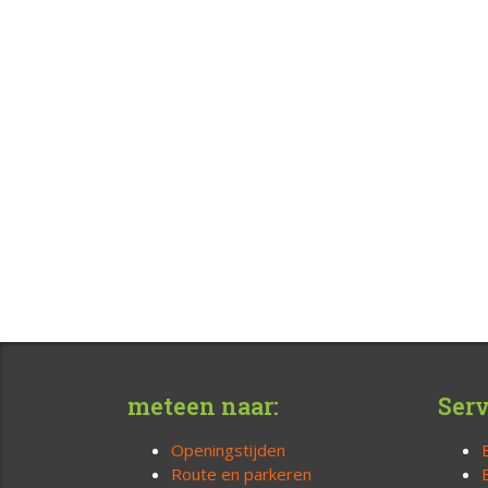
meteen naar:
Serv
Openingstijden
Route en parkeren