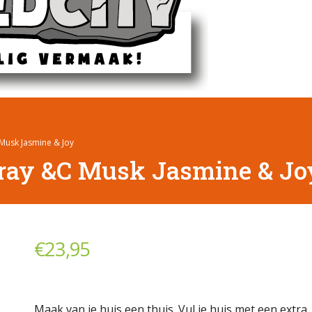
 Musk Jasmine & Joy
pray &C Musk Jasmine & Jo
€
23,95
Maak van je huis een thuis. Vul je huis met een extra