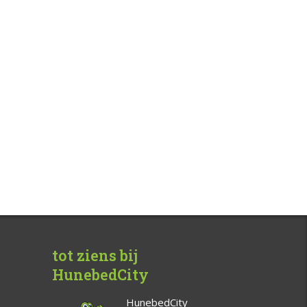
tot ziens bij
HunebedCity
HunebedCity