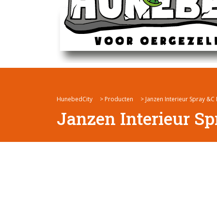
HunebedCity
>
Producten
>
Janzen Interieur Spray &C
Janzen Interieur S