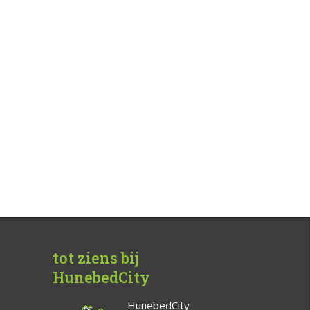
tot ziens bij
HunebedCity
HunebedCity