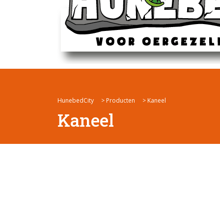
HunebedCity
>
Producten
>
Kaneel
Kaneel