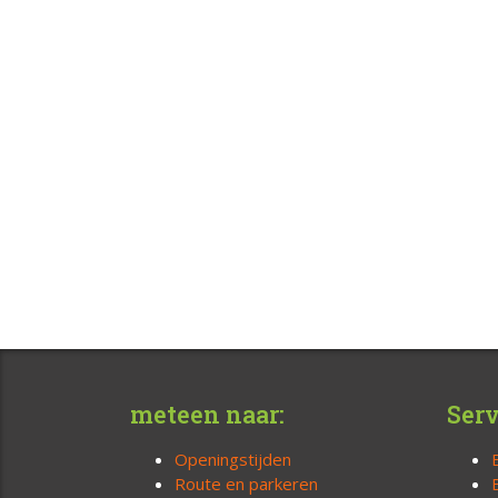
meteen naar:
Serv
Openingstijden
Route en parkeren