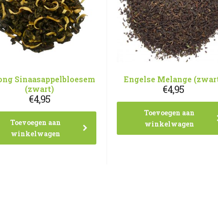
ong Sinaasappelbloesem
Engelse Melange (zwar
€
4,95
(zwart)
€
4,95
Toevoegen aan
Toevoegen aan
winkelwagen
winkelwagen