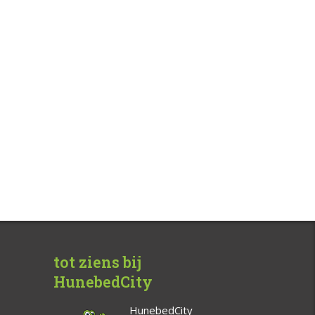
tot ziens bij
HunebedCity
HunebedCity