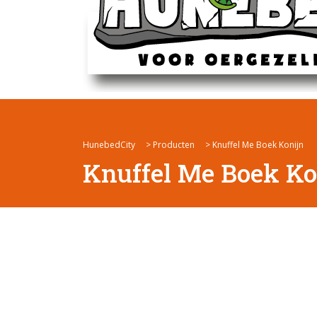
HunebedCity
>
Producten
>
Knuffel Me Boek Konijn
Knuffel Me Boek Ko