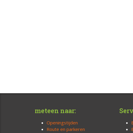
meteen naar:
Serv
Openingstijden
Route en parkeren