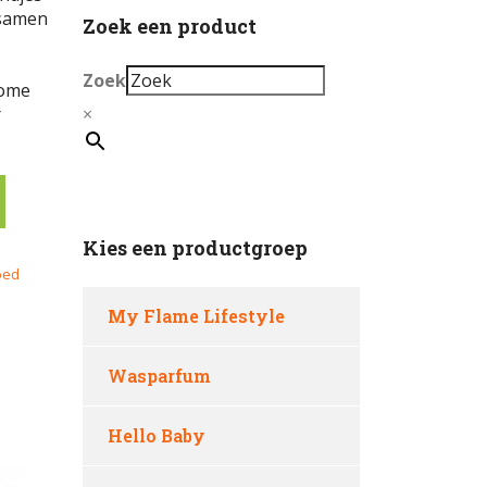
 samen
Zoek een product
Zoek
kome
r
×
Kies een productgroep
oed
My Flame Lifestyle
Wasparfum
Hello Baby