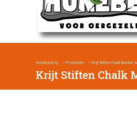
HunebedCity
>
Producten
>
Krijt Stiften Chalk Marker 
Krijt Stiften Chalk 