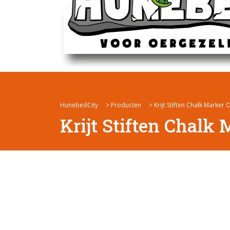
HunebedCity
>
Producten
>
Krijt Stiften Chalk Marker
Krijt Stiften Chalk