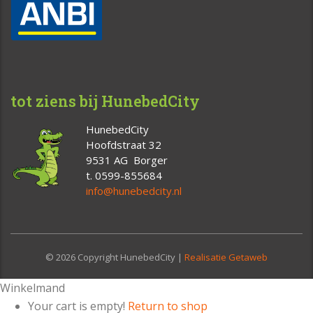
tot ziens bij HunebedCity
HunebedCity
Hoofdstraat 32
9531 AG Borger
t. 0599-855684
info@hunebedcity.nl
© 2026 Copyright HunebedCity |
Realisatie Getaweb
Winkelmand
Your cart is empty!
Return to shop