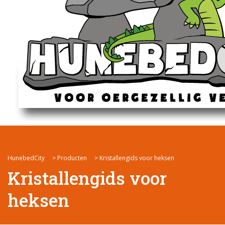
HunebedCity
>
Producten
>
Kristallengids voor heksen
Kristallengids voor
heksen