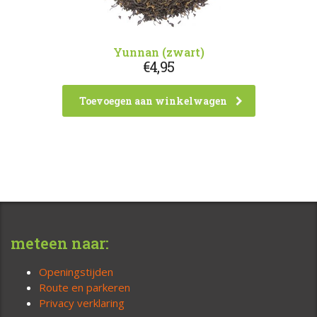
Yunnan (zwart)
€
4,95
Toevoegen aan winkelwagen
meteen naar:
Openingstijden
Route en parkeren
Privacy verklaring