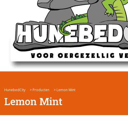
HunebedCity
>
Producten
>
Lemon Mint
Lemon Mint