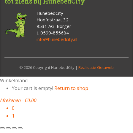
tot ziens bij HunebedCity
HunebedCity
Hoofdstraat 32
9531 AG Borger
t. 0599-855684
info@hunebedcity.nl
© 2026 Copyright HunebedCity |
Realisatie Getaweb
Winkelmand
Your cart is empty!
Return to shop
Afrekenen
-
€0,00
0
1