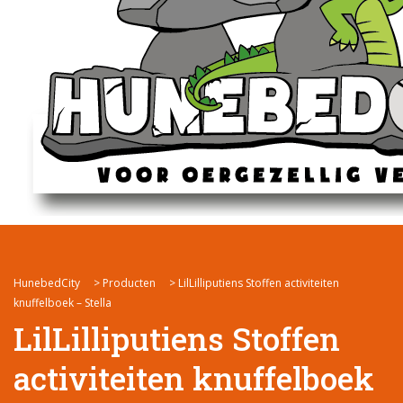
HunebedCity
>
Producten
>
LilLilliputiens Stoffen activiteiten
knuffelboek – Stella
LilLilliputiens Stoffen
activiteiten knuffelboek