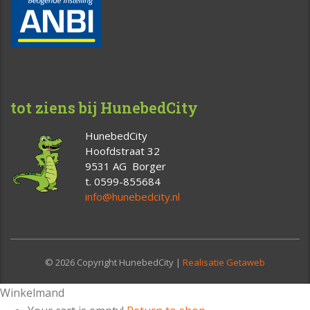
tot ziens bij HunebedCity
HunebedCity
Hoofdstraat 32
9531 AG Borger
t. 0599-855684
info@hunebedcity.nl
© 2026 Copyright HunebedCity |
Realisatie Getaweb
Winkelmand