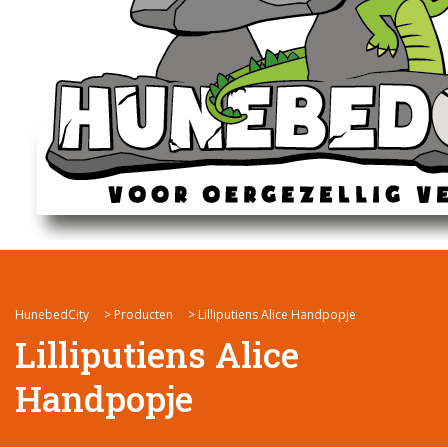
HunebedCity
>
Producten
>
Lilliputiens Alice Handpopje
Lilliputiens Alice
Handpopje