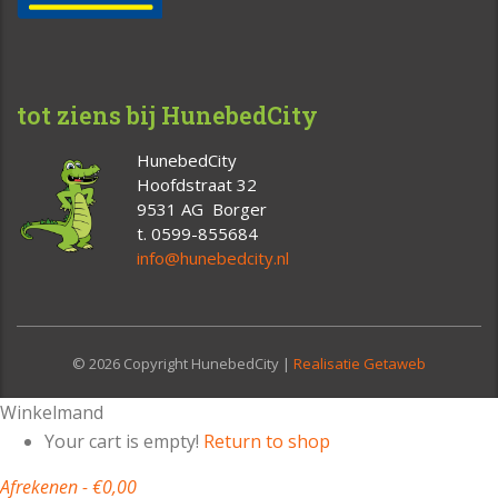
tot ziens bij HunebedCity
HunebedCity
Hoofdstraat 32
9531 AG Borger
t. 0599-855684
info@hunebedcity.nl
© 2026 Copyright HunebedCity |
Realisatie Getaweb
Winkelmand
Your cart is empty!
Return to shop
Afrekenen
-
€0,00