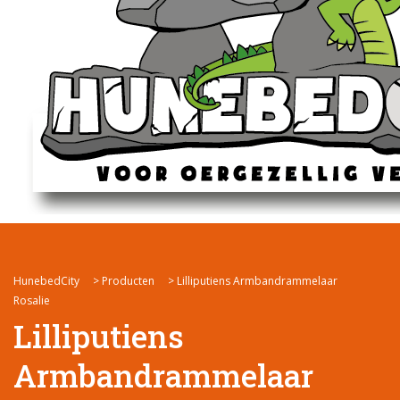
HunebedCity
>
Producten
>
Lilliputiens Armbandrammelaar
Rosalie
Lilliputiens
Armbandrammelaar