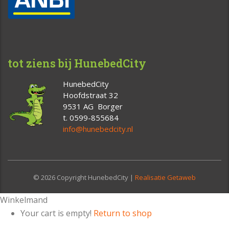
tot ziens bij HunebedCity
HunebedCity
Hoofdstraat 32
9531 AG Borger
t. 0599-855684
info@hunebedcity.nl
© 2026 Copyright HunebedCity |
Realisatie Getaweb
Winkelmand
Your cart is empty!
Return to shop