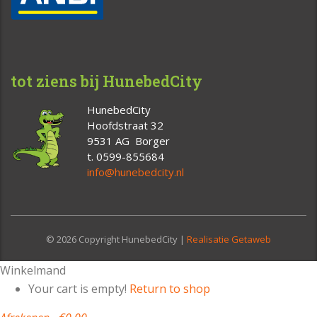
tot ziens bij HunebedCity
HunebedCity
Hoofdstraat 32
9531 AG Borger
t. 0599-855684
info@hunebedcity.nl
© 2026 Copyright HunebedCity |
Realisatie Getaweb
Winkelmand
Your cart is empty!
Return to shop