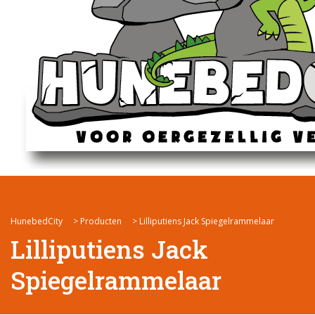
HunebedCity
>
Producten
>
Lilliputiens Jack Spiegelrammelaar
Lilliputiens Jack
Spiegelrammelaar