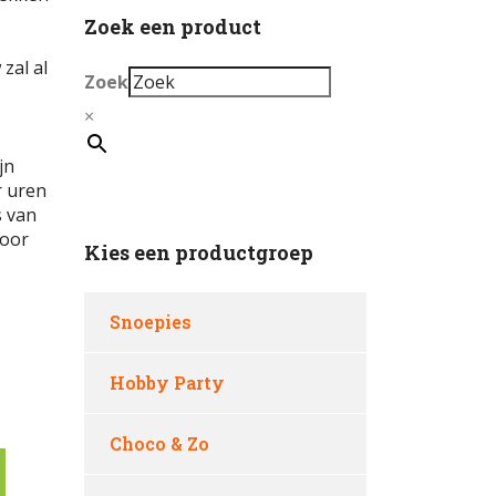
Zoek een product
 zal al
Zoek
×
jn
r uren
s van
door
Kies een productgroep
Snoepies
Hobby Party
Choco & Zo