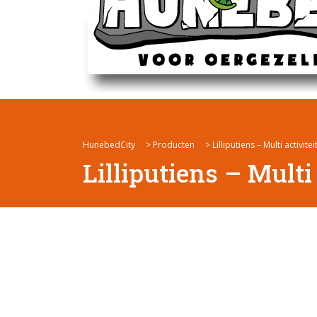
HunebedCity
>
Producten
>
Lilliputiens – Multi activite
Lilliputiens – Multi