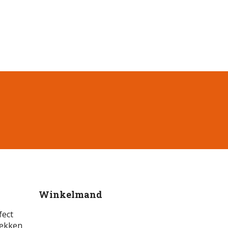
Winkelmand
fect
dekken