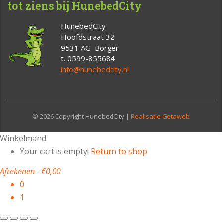
tot ziens bij HunebedCity
HunebedCity
Hoofdstraat 32
9531 AG Borger
t. 0599-855684
info@hunebedcity.nl
© 2026 Copyright HunebedCity |
Realisatie Getaweb
Winkelmand
Your cart is empty!
Return to shop
Afrekenen
-
€0,00
0
1