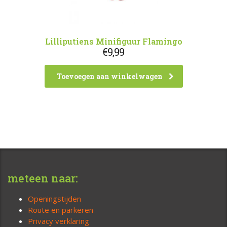
Lilliputiens Minifiguur Flamingo
€
9,99
Toevoegen aan winkelwagen
meteen naar:
Openingstijden
Route en parkeren
Privacy verklaring