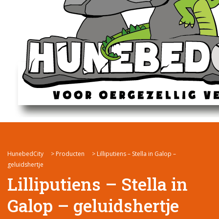
HunebedCity
>
Producten
>
Lilliputiens – Stella in Galop –
geluidshertje
Lilliputiens – Stella in
Galop – geluidshertje