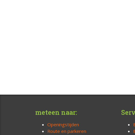
meteen naar:
Serv
Openingstijden
Route en parkeren