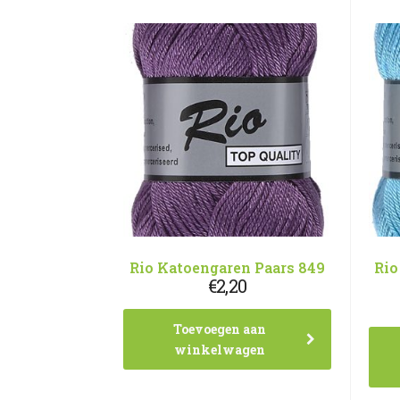
Rio Katoengaren Paars 849
Rio
€
2,20
Toevoegen aan
winkelwagen