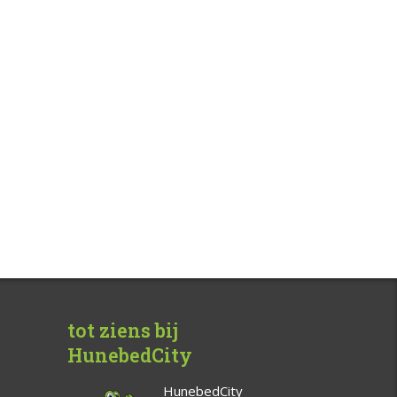
tot ziens bij
HunebedCity
HunebedCity