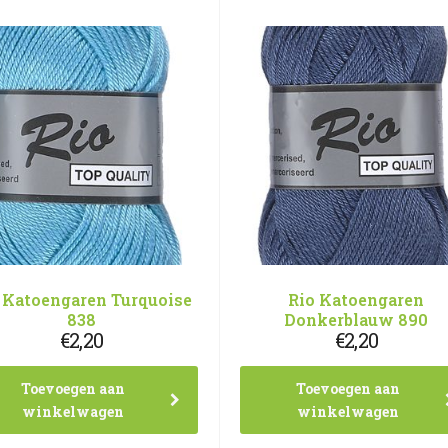
 Katoengaren Turquoise
Rio Katoengaren
838
Donkerblauw 890
€
2,20
€
2,20
Toevoegen aan
Toevoegen aan
winkelwagen
winkelwagen