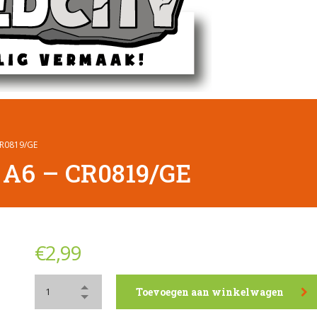
CR0819/GE
 A6 – CR0819/GE
€
2,99
Toevoegen aan winkelwagen