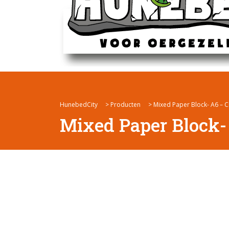
HunebedCity
>
Producten
>
Mixed Paper Block- A6 – 
Mixed Paper Block-