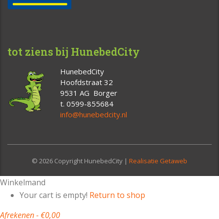
tot ziens bij HunebedCity
HunebedCity
Hoofdstraat 32
9531 AG Borger
t. 0599-855684
info@hunebedcity.nl
© 2026 Copyright HunebedCity |
Realisatie Getaweb
Winkelmand
Your cart is empty!
Return to shop
Afrekenen
-
€0,00