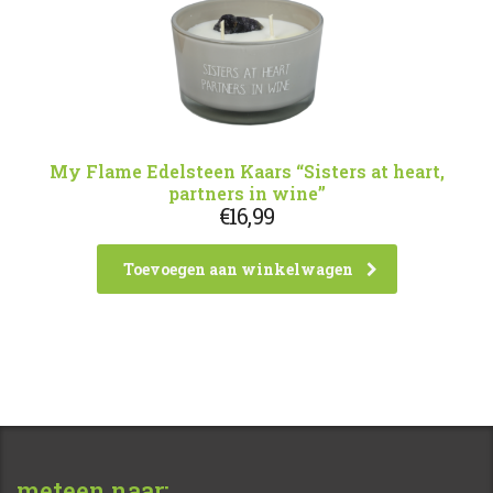
My Flame Edelsteen Kaars “Sisters at heart,
partners in wine”
€
16,99
Toevoegen aan winkelwagen
meteen naar: