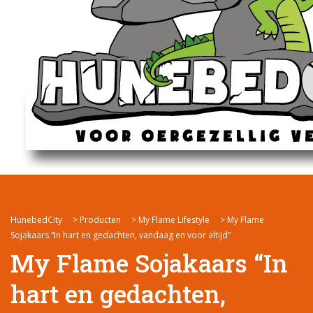
HunebedCity
>
Producten
>
My Flame Lifestyle
>
My Flame
Sojakaars “In hart en gedachten, vandaag en voor altijd”
My Flame Sojakaars “In
hart en gedachten,