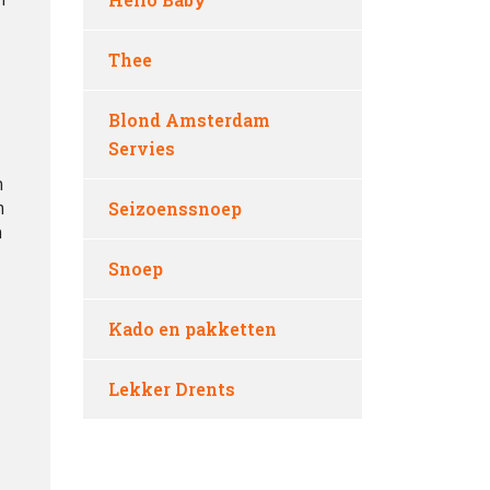
Thee
Blond Amsterdam
Servies
n
m
Seizoenssnoep
n
Snoep
Kado en pakketten
Lekker Drents