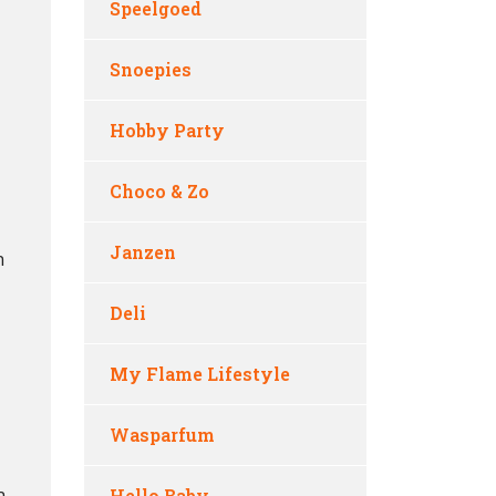
Speelgoed
Snoepies
Hobby Party
Choco & Zo
Janzen
n
Deli
My Flame Lifestyle
Wasparfum
n
Hello Baby