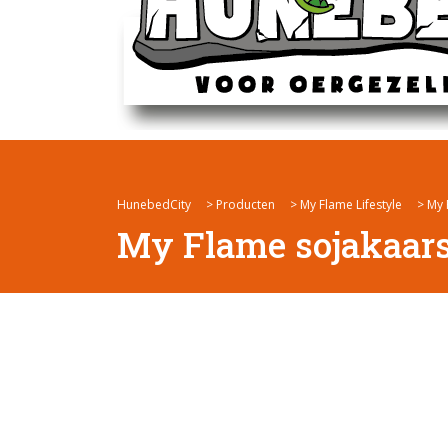
HunebedCity
>
Producten
>
My Flame Lifestyle
>
My 
My Flame sojakaars