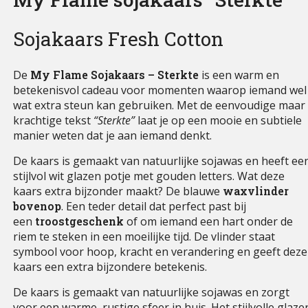
Sojakaars Fresh Cotton
De
My Flame Sojakaars – Sterkte
is een warm en
betekenisvol cadeau voor momenten waarop iemand wel
wat extra steun kan gebruiken. Met de eenvoudige maar
krachtige tekst
“Sterkte”
laat je op een mooie en subtiele
manier weten dat je aan iemand denkt.
De kaars is gemaakt van natuurlijke sojawas en heeft ee
stijlvol wit glazen potje met gouden letters. Wat deze
kaars extra bijzonder maakt? De blauwe
waxvlinder
bovenop
. Een teder detail dat perfect past bij
een
troostgeschenk
of om iemand een hart onder de
riem te steken in een moeilijke tijd. De vlinder staat
symbool voor hoop, kracht en verandering en geeft deze
kaars een extra bijzondere betekenis.
De kaars is gemaakt van natuurlijke sojawas en zorgt
voor een warme, rustige sfeer in huis. Het stijlvolle glaze