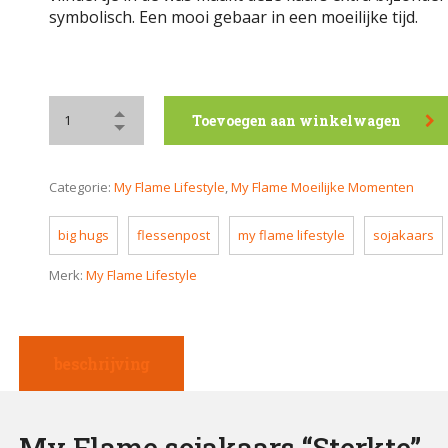
symbolisch. Een mooi gebaar in een moeilijke tijd.
Toevoegen aan winkelwagen
Categorie:
My Flame Lifestyle
,
My Flame Moeilijke Momenten
big hugs
flessenpost
my flame lifestyle
sojakaars
Merk:
My Flame Lifestyle
beschrijving
My Flame sojakaars “Sterkte”