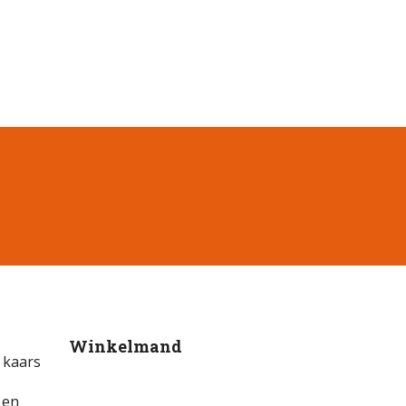
Winkelmand
e kaars
 en