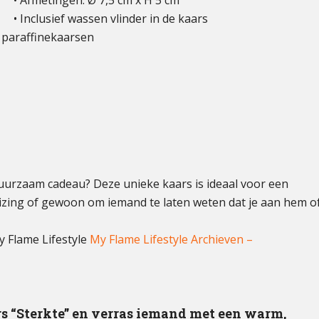
• Afmetingen: Ø 7,5 cm x H 5 cm
• Inclusief wassen vlinder in de kaars
 paraffinekaarsen
duurzaam cadeau? Deze unieke kaars is ideaal voor een
uizing of gewoon om iemand te laten weten dat je aan hem o
y Flame Lifestyle
My Flame Lifestyle Archieven –
s “Sterkte” en verras iemand met een warm,