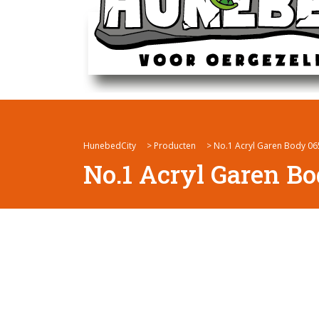
HunebedCity
>
Producten
>
No.1 Acryl Garen Body 06
No.1 Acryl Garen B