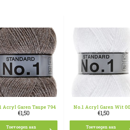
1 Acryl Garen Taupe 794
No.1 Acryl Garen Wit 0
€
1,50
€
1,50
Toevoegen aan
Toevoegen aan