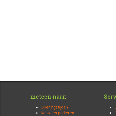
meteen naar:
Serv
Openingstijden
Route en parkeren