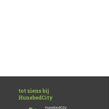
tot ziens bij
HunebedCity
HunebedCity