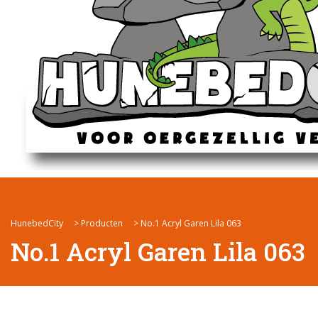
HunebedCity
>
Producten
>
No.1 Acryl Garen Lila 063
No.1 Acryl Garen Lila 063