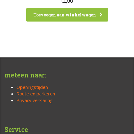
€
1,50
Toevoegen aan winkelwagen
meteen naar:
Openingstijden
Route en parkeren
Privacy verklaring
Service