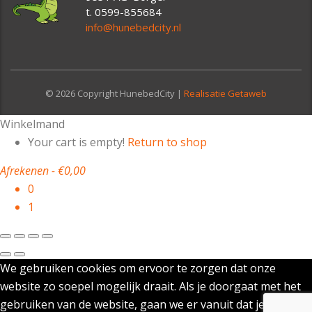
t. 0599-855684
info@hunebedcity.nl
© 2026 Copyright HunebedCity |
Realisatie Getaweb
Winkelmand
Your cart is empty!
Return to shop
Afrekenen
-
€0,00
0
1
We gebruiken cookies om ervoor te zorgen dat onze
website zo soepel mogelijk draait. Als je doorgaat met het
gebruiken van de website, gaan we er vanuit dat je ermee