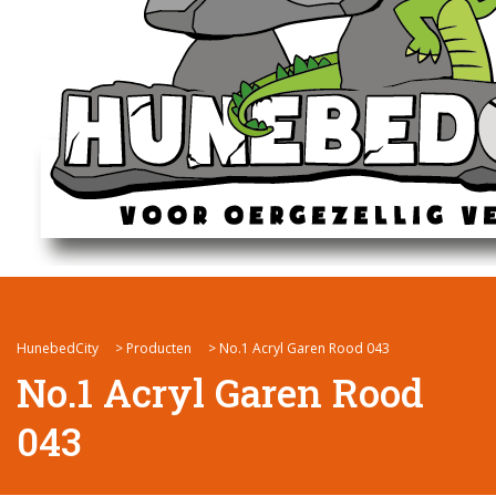
HunebedCity
>
Producten
>
No.1 Acryl Garen Rood 043
No.1 Acryl Garen Rood
043