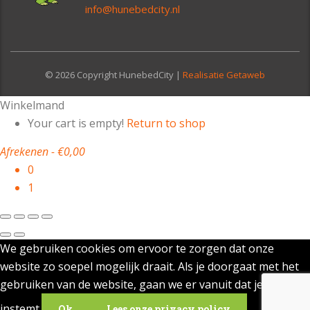
info@hunebedcity.nl
© 2026 Copyright HunebedCity |
Realisatie Getaweb
Winkelmand
Your cart is empty!
Return to shop
Afrekenen
-
€0,00
0
1
We gebruiken cookies om ervoor te zorgen dat onze
website zo soepel mogelijk draait. Als je doorgaat met het
gebruiken van de website, gaan we er vanuit dat je ermee
instemt.
Ok
Lees onze privacy policy