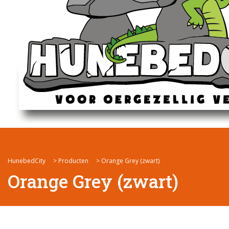
HunebedCity
>
Producten
>
Orange Grey (zwart)
Orange Grey (zwart)