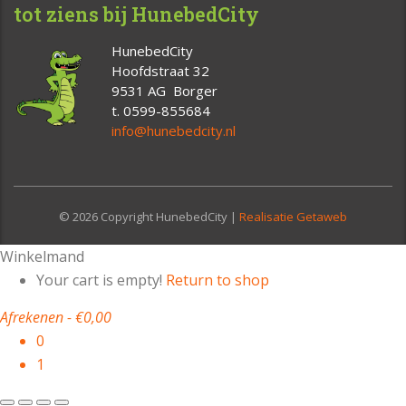
tot ziens bij HunebedCity
HunebedCity
Hoofdstraat 32
9531 AG Borger
t. 0599-855684
info@hunebedcity.nl
© 2026 Copyright HunebedCity |
Realisatie Getaweb
Winkelmand
Your cart is empty!
Return to shop
Afrekenen
-
€0,00
0
1