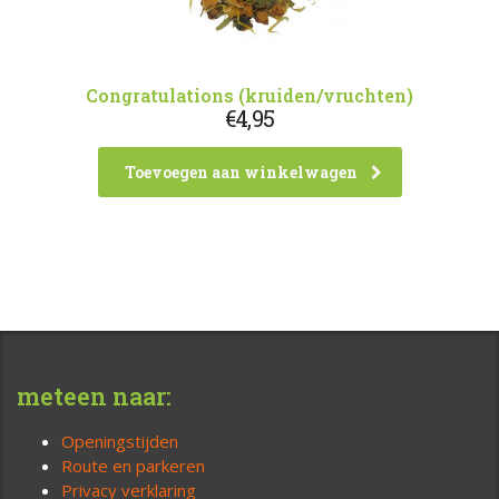
Congratulations (kruiden/vruchten)
€
4,95
Toevoegen aan winkelwagen
meteen naar:
Openingstijden
Route en parkeren
Privacy verklaring