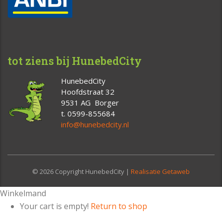
tot ziens bij HunebedCity
HunebedCity
Hoofdstraat 32
9531 AG Borger
t. 0599-855684
info@hunebedcity.nl
© 2026 Copyright HunebedCity |
Realisatie Getaweb
Winkelmand
Your cart is empty!
Return to shop