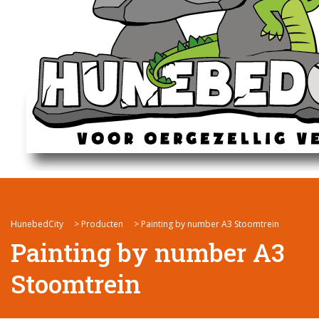
HunebedCity
>
Producten
>
Painting by number A3 Stoomtrein
Painting by number A3
Stoomtrein