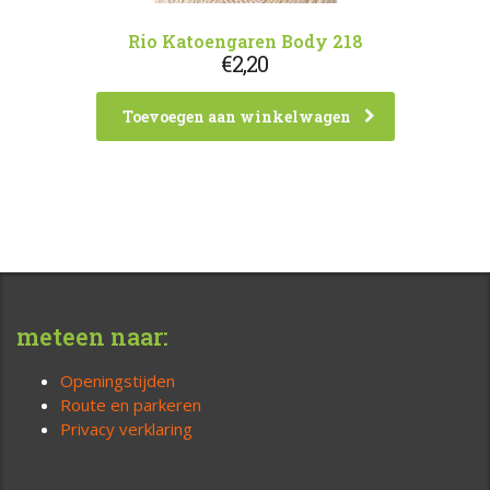
Rio Katoengaren Body 218
€
2,20
Toevoegen aan winkelwagen
meteen naar:
Openingstijden
Route en parkeren
Privacy verklaring