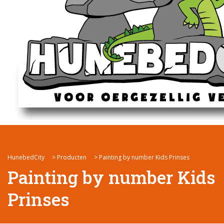
HunebedCity
>
Producten
>
Painting by number Kids Prinses
Painting by number Kids
Prinses