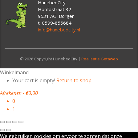
HunebedCity
Hoofdstraat 32
9531 AG Borger
t. 0599-855684
info@hunebedcity.nl
© 2026 Copyright HunebedCity |
Realisatie Getaweb
Winkelmand
Your cart is empty!
Return to shop
Afrekenen
-
€0,00
0
1
We gebruiken cookies om ervoor te zorgen dat onze