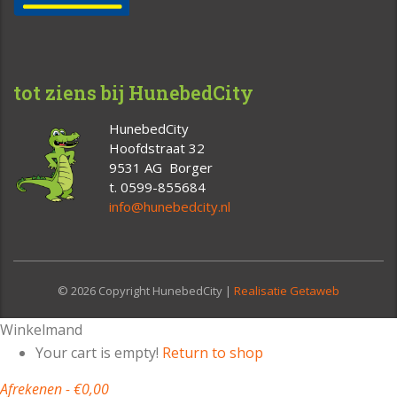
tot ziens bij HunebedCity
HunebedCity
Hoofdstraat 32
9531 AG Borger
t. 0599-855684
info@hunebedcity.nl
© 2026 Copyright HunebedCity |
Realisatie Getaweb
Winkelmand
Your cart is empty!
Return to shop
Afrekenen
-
€0,00