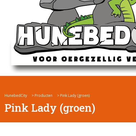
HunebedCity
>
Producten
>
Pink Lady (groen)
Pink Lady (groen)