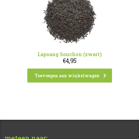
Lapsang Souchon (zwart)
€
4,95
Toevoegen aan winkelwagen
meteen naar: