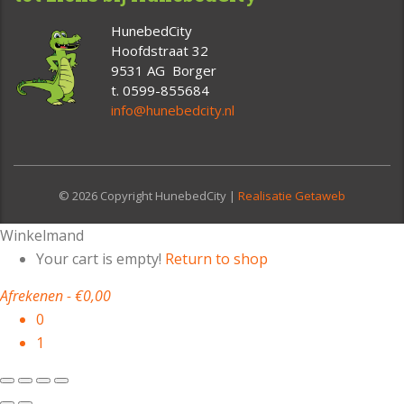
HunebedCity
Hoofdstraat 32
9531 AG Borger
t. 0599-855684
info@hunebedcity.nl
© 2026 Copyright HunebedCity |
Realisatie Getaweb
Winkelmand
Your cart is empty!
Return to shop
Afrekenen
-
€0,00
0
1