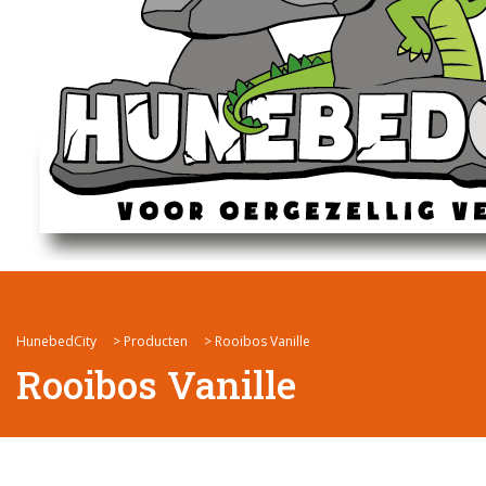
HunebedCity
>
Producten
>
Rooibos Vanille
Rooibos Vanille