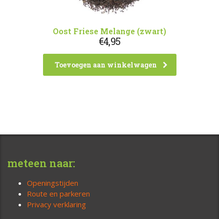
Oost Friese Melange (zwart)
€
4,95
Toevoegen aan winkelwagen
meteen naar:
Openingstijden
Route en parkeren
Privacy verklaring