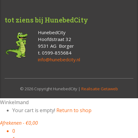
tot ziens bij HunebedCity
HunebedCity
Hoofdstraat 32
9531 AG Borger
t. 0599-855684
info@hunebedcity.nl
© 2026 Copyright HunebedCity |
Realisatie Getaweb
Winkelmand
Your cart is empty!
Return to shop
Afrekenen
-
€0,00
0