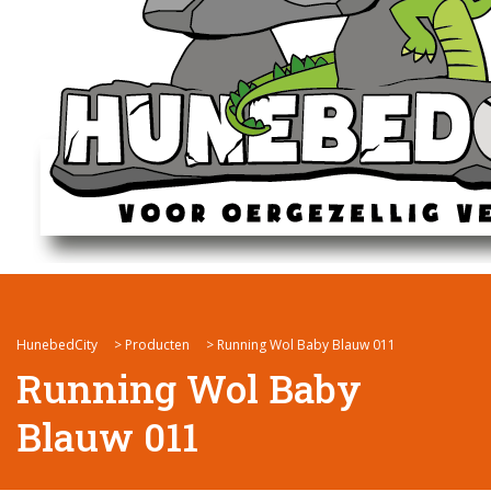
HunebedCity
>
Producten
>
Running Wol Baby Blauw 011
Running Wol Baby
Blauw 011