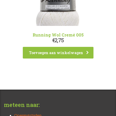
Running Wol Cremé 005
€
2,75
Toevoegen aan winkelwagen
meteen naar:
Openingstijden