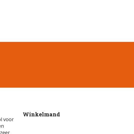
Winkelmand
l voor
en
 zeer