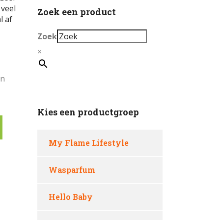
 veel
Zoek een product
l af
Zoek
×
en
Kies een productgroep
My Flame Lifestyle
Wasparfum
Hello Baby