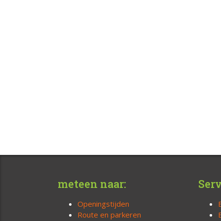
meteen naar:
Serv
Openingstijden
Route en parkeren