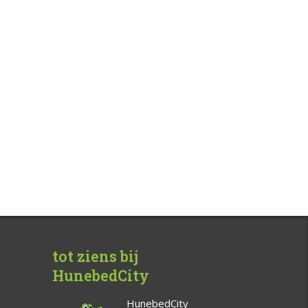
tot ziens bij
HunebedCity
HunebedCity