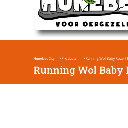
HunebedCity
>
Producten
>
Running Wol Baby Roze 7
Running Wol Baby 