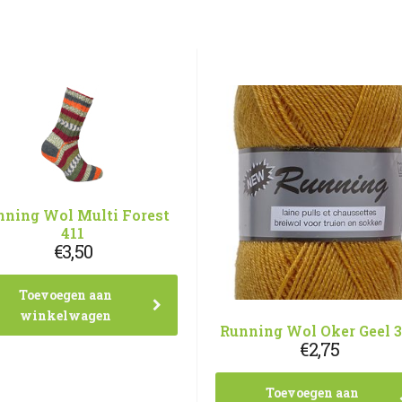
nning Wol Multi Forest
411
€
3,50
Toevoegen aan
winkelwagen
Running Wol Oker Geel 
€
2,75
Toevoegen aan