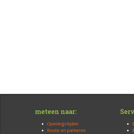
meteen naar:
Serv
Openingstijden
Route en parkeren