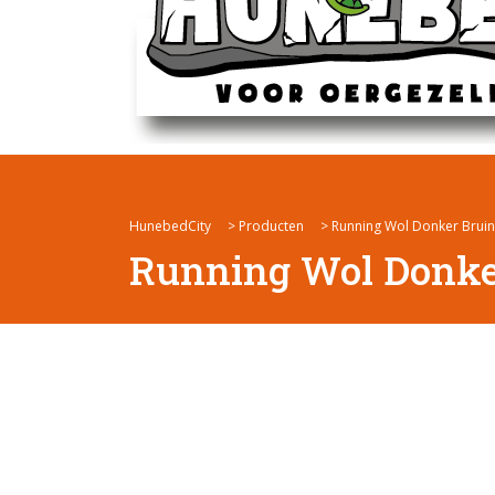
HunebedCity
>
Producten
>
Running Wol Donker Bruin
Running Wol Donker