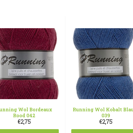
unning Wol Bordeaux
Running Wol Kobalt Bl
Rood 042
039
€
2,75
€
2,75