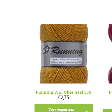
Running Wol Oker Geel 350
R
€
2,75
Toevoegen aan