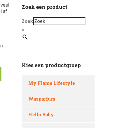
 veel
Zoek een product
l af
Zoek
×
en
Kies een productgroep
My Flame Lifestyle
Wasparfum
Hello Baby