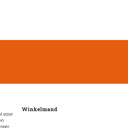
Winkelmand
l voor
en
 zeer