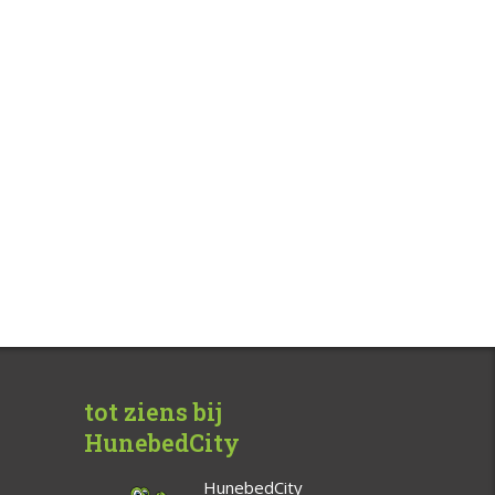
tot ziens bij
HunebedCity
HunebedCity