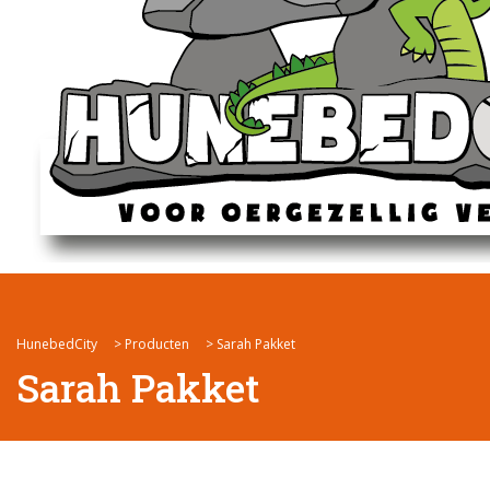
HunebedCity
>
Producten
>
Sarah Pakket
Sarah Pakket