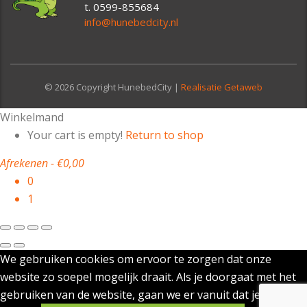
t. 0599-855684
info@hunebedcity.nl
© 2026 Copyright HunebedCity |
Realisatie Getaweb
Winkelmand
Your cart is empty!
Return to shop
Afrekenen
-
€0,00
0
1
We gebruiken cookies om ervoor te zorgen dat onze
website zo soepel mogelijk draait. Als je doorgaat met het
gebruiken van de website, gaan we er vanuit dat je ermee