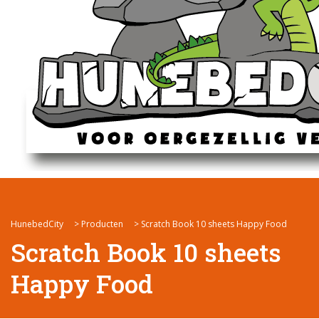
HunebedCity
>
Producten
>
Scratch Book 10 sheets Happy Food
Scratch Book 10 sheets
Happy Food