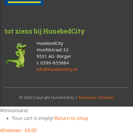
tot ziens bij HunebedCity
HunebedCity
Hoofdstraat 32
9531 AG Borger
t. 0599-855684
info@hunebedcity.nl
© 2026 Copyright HunebedCity |
Realisatie Getaweb
Winkelmand
Your cart is empty!
Return to shop
Afrekenen
-
€0,00