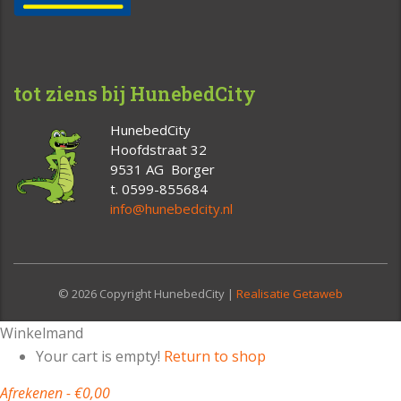
tot ziens bij HunebedCity
HunebedCity
Hoofdstraat 32
9531 AG Borger
t. 0599-855684
info@hunebedcity.nl
© 2026 Copyright HunebedCity |
Realisatie Getaweb
Winkelmand
Your cart is empty!
Return to shop
Afrekenen
-
€0,00