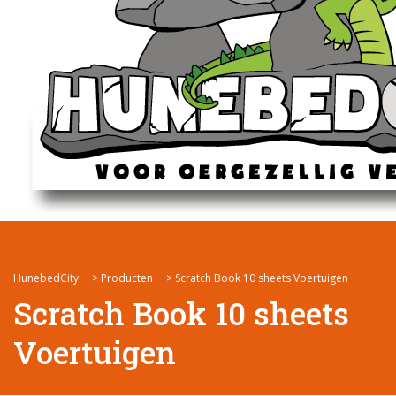
HunebedCity
>
Producten
>
Scratch Book 10 sheets Voertuigen
Scratch Book 10 sheets
Voertuigen