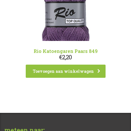
Rio Katoengaren Paars 849
€
2,20
Toevoegen aan winkelwagen
meteen naar: