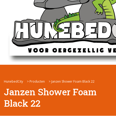
HunebedCity
>
Producten
>
Janzen Shower Foam Black 22
Janzen Shower Foam
Black 22