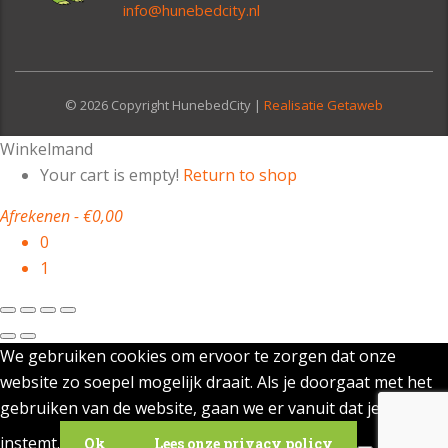
info@hunebedcity.nl
© 2026 Copyright HunebedCity |
Realisatie Getaweb
Winkelmand
Your cart is empty!
Return to shop
Afrekenen
-
€0,00
0
1
We gebruiken cookies om ervoor te zorgen dat onze
website zo soepel mogelijk draait. Als je doorgaat met het
gebruiken van de website, gaan we er vanuit dat je ermee
instemt.
Ok
Lees onze privacy policy