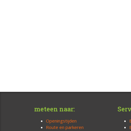
meteen naar:
Serv
Openingstijden
Route en parkeren