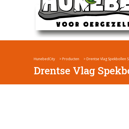
HunebedCity
>
Producten
>
Drentse Vlag Spekbollen 
Drentse Vlag Spekb