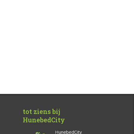
tot ziens bij
HunebedCity
HunebedCity