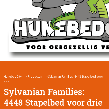
HunebedCity
>
Producten
>
Sylvanian Families: 4448 Stapelbed voor
drie
Sylvanian Families:
4448 Stapelbed voor drie