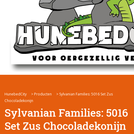
HunebedCity
>
Producten
>
Sylvanian Families: 5016 Set Zus
Chocoladekonijn
Sylvanian Families: 5016
Set Zus Chocoladekonijn