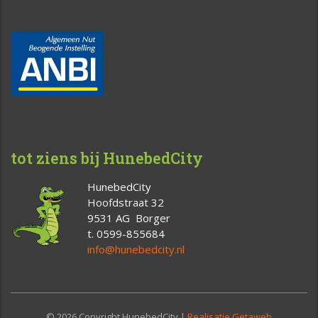
tot ziens bij HunebedCity
HunebedCity
Hoofdstraat 32
9531 AG Borger
t. 0599-855684
info@hunebedcity.nl
© 2026 Copyright HunebedCity |
Realisatie Getaweb