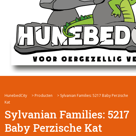
HunebedCity
>
Producten
>
Sylvanian Families: 5217 Baby Perzische
Kat
Sylvanian Families: 5217
Baby Perzische Kat