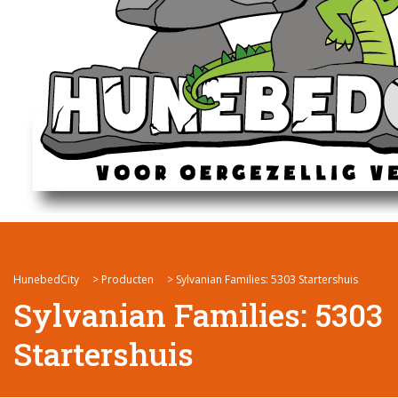
HunebedCity
>
Producten
>
Sylvanian Families: 5303 Startershuis
Sylvanian Families: 5303
Startershuis