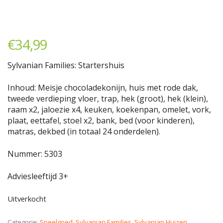
€
34,99
Sylvanian Families: Startershuis
Inhoud: Meisje chocoladekonijn, huis met rode dak,
tweede verdieping vloer, trap, hek (groot), hek (klein),
raam x2, jaloezie x4, keuken, koekenpan, omelet, vork,
plaat, eettafel, stoel x2, bank, bed (voor kinderen),
matras, dekbed (in totaal 24 onderdelen).
Nummer: 5303
Adviesleeftijd 3+
Uitverkocht
Categorie:
Speelgoed
,
Sylvanian Families
,
Sylvanian Huizen