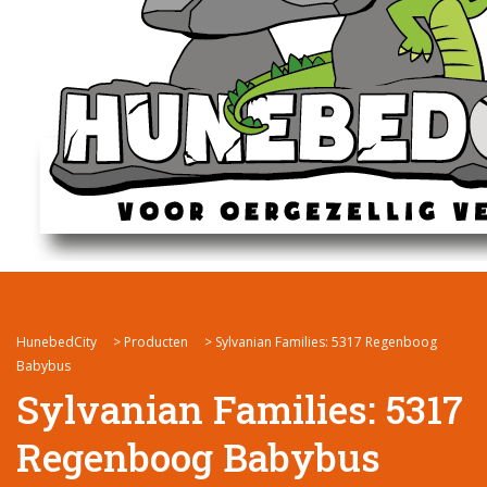
HunebedCity
>
Producten
>
Sylvanian Families: 5317 Regenboog
Babybus
Sylvanian Families: 5317
Regenboog Babybus