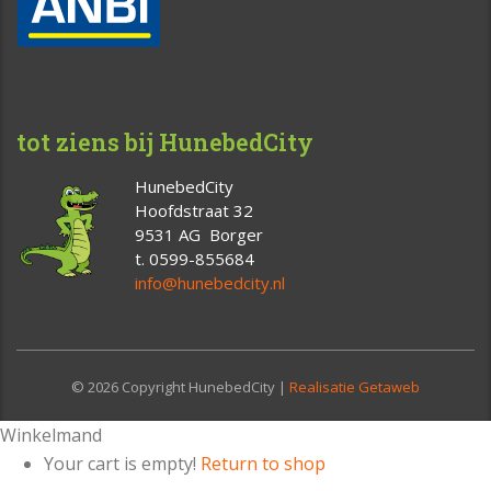
tot ziens bij HunebedCity
HunebedCity
Hoofdstraat 32
9531 AG Borger
t. 0599-855684
info@hunebedcity.nl
© 2026 Copyright HunebedCity |
Realisatie Getaweb
Winkelmand
Your cart is empty!
Return to shop