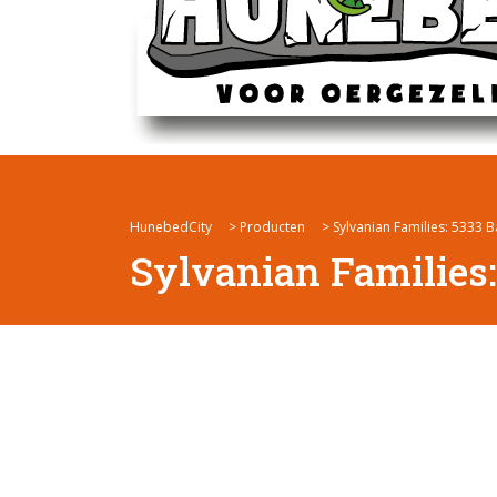
HunebedCity
>
Producten
>
Sylvanian Families: 5333
Sylvanian Families