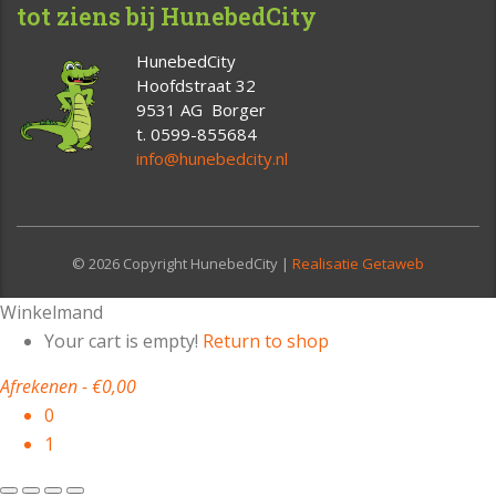
tot ziens bij HunebedCity
HunebedCity
Hoofdstraat 32
9531 AG Borger
t. 0599-855684
info@hunebedcity.nl
© 2026 Copyright HunebedCity |
Realisatie Getaweb
Winkelmand
Your cart is empty!
Return to shop
Afrekenen
-
€0,00
0
1