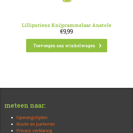
Lilliputiens Knijprammelaar Anatole
€
9,99
Toevoegen aan winkelwagen
meteen naar:
Openingstijden
Route en parkeren
Privacy verklaring