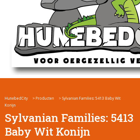
HunebedCity
>
Producten
>
Sylvanian Families: 5413 Baby Wit
Konijn
Sylvanian Families: 5413
Baby Wit Konijn