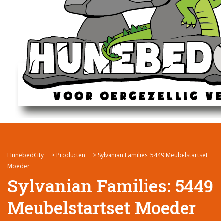
HunebedCity
>
Producten
>
Sylvanian Families: 5449 Meubelstartset
Moeder
Sylvanian Families: 5449
Meubelstartset Moeder