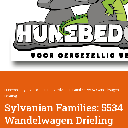
HunebedCity
>
Producten
>
Sylvanian Families: 5534 Wandelwagen
Drieling
Sylvanian Families: 5534
Wandelwagen Drieling