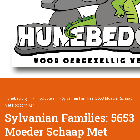
HunebedCity
>
Producten
>
Sylvanian Families: 5653 Moeder Schaap
Met Popcorn Kar
Sylvanian Families: 5653
Moeder Schaap Met