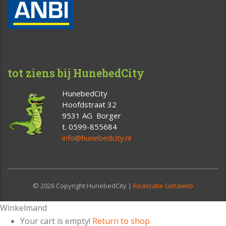
tot ziens bij HunebedCity
HunebedCity
Hoofdstraat 32
9531 AG Borger
t. 0599-855684
info@hunebedcity.nl
© 2026 Copyright HunebedCity |
Realisatie Getaweb
Winkelmand
Your cart is empty!
Return to shop