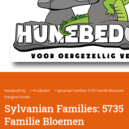
HunebedCity
>
Producten
>
Sylvanian Families: 5735 Familie Bloemen
Hangoor Konijn
Sylvanian Families: 5735
Familie Bloemen