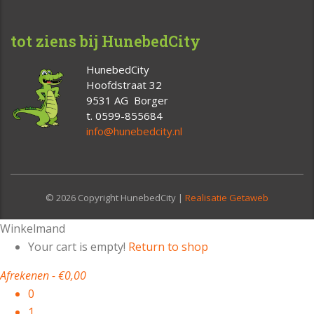
tot ziens bij HunebedCity
HunebedCity
Hoofdstraat 32
9531 AG Borger
t. 0599-855684
info@hunebedcity.nl
© 2026 Copyright HunebedCity |
Realisatie Getaweb
Winkelmand
Your cart is empty!
Return to shop
Afrekenen
-
€0,00
0
1