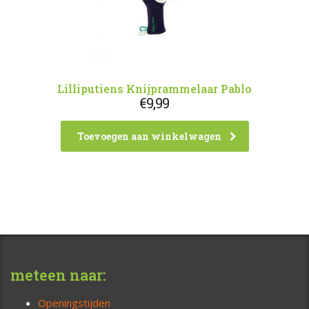
Lilliputiens Knijprammelaar Pablo
€
9,99
Toevoegen aan winkelwagen
meteen naar:
Openingstijden