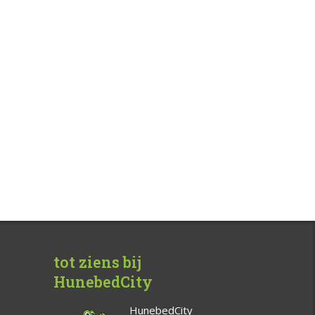
tot ziens bij
HunebedCity
HunebedCity