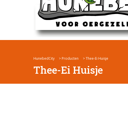
HunebedCity
>
Producten
>
Thee-Ei Huisje
Thee-Ei Huisje