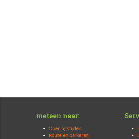
meteen naar:
Serv
Openingstijden
Route en parkeren