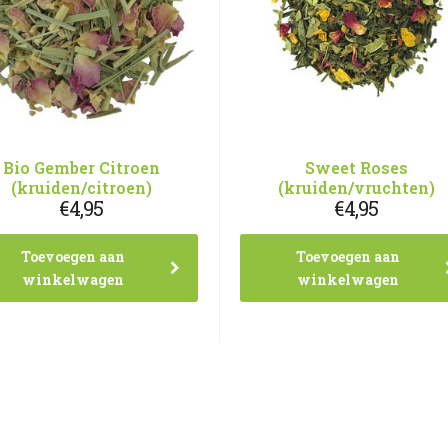
Bio Gember Citroen
Sweet Roses
(kruiden/citroen)
(kruiden/vruchten)
€
4,95
€
4,95
Toevoegen aan
Toevoegen aan
winkelwagen
winkelwagen